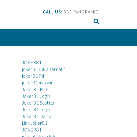
CALL US:
555-PANORAMIC
JOKER81
joker81 link alternatif
joker81 link
joker81 maxwin
Joker81 RTP
Joker81 Login
Joker81 Scatter
Joker81 Login
Joker81 Daftar
Link Joker81
JOKER81
joker81 login link