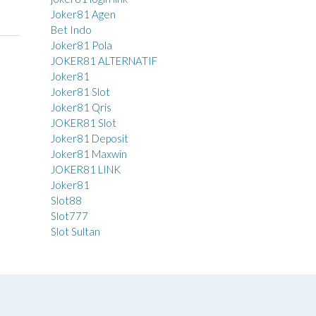
Joker81 Agen
Bet Indo
Joker81 Pola
JOKER81 ALTERNATIF
Joker81
Joker81 Slot
Joker81 Qris
JOKER81 Slot
Joker81 Deposit
Joker81 Maxwin
JOKER81 LINK
Joker81
Slot88
Slot777
Slot Sultan