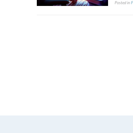
Posted in