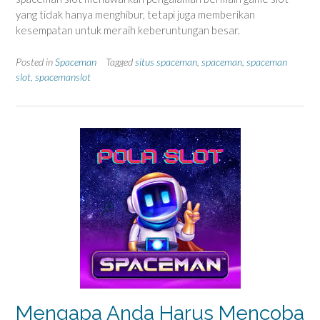
yang tidak hanya menghibur, tetapi juga memberikan
kesempatan untuk meraih keberuntungan besar.
Posted in
Spaceman
Tagged
situs spaceman
,
spaceman
,
spaceman
slot
,
spacemanslot
Mengapa Anda Harus Mencoba