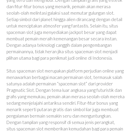
dan fitur-fitur bonus yang menarik, pemain akan merasa
seolah-olah melintasi galaksi saat memutar gulungan slot.
Setiap simbol dari planet hingga alien dirancang dengan detail
untuk menciptakan atmosfer yang fantastis. Selain itu, situs
spaceman slot juga menyediakan jackpot besar yang dapat
membuat pemain meraih kemenangan besar secara instan.
Dengan adanya teknologi canggih dalam pengembangan
permainannya, tidak heran jika situs spaceman slot menjadi
pilihan utama bagi para penikmat judi online di Indonesia.
Situs spaceman slot merupakan platform perjudian online yang
menawarkan berbagai macam permainan slot, termasuk salah
satunya adalah permainan “spaceman slot” dari provider
Pragmatic Slot. Dengan tema luar angkasa yang futuristik dan
grafis yang memukau, pemain akan merasa seolah-olah mereka
sedang menjelajahi antariksa sendiri. Fitur-fitur bonus yang
menarik seperti putaran gratis dan simbol liar juga membuat
pengalaman bermain semakin seru dan menguntungkan.
Dengan tampilan yang responsif di semua jenis perangkat,
situs spaceman slot memberikan kemudahan bagi para pemain