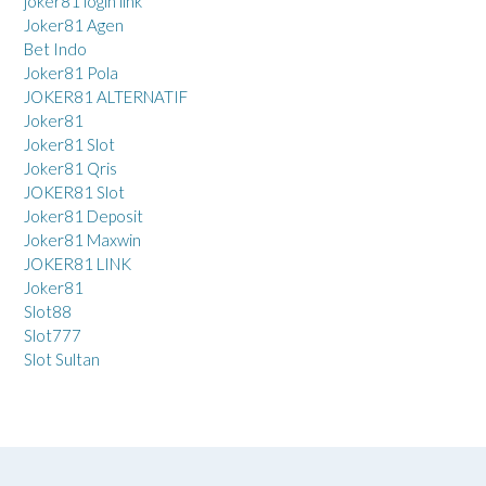
joker81 login link
Joker81 Agen
Bet Indo
Joker81 Pola
JOKER81 ALTERNATIF
Joker81
Joker81 Slot
Joker81 Qris
JOKER81 Slot
Joker81 Deposit
Joker81 Maxwin
JOKER81 LINK
Joker81
Slot88
Slot777
Slot Sultan