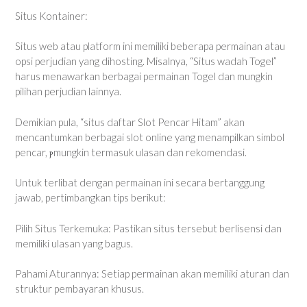
Situs Kontainer:
Situs web atau platform ini memiliki beberapa permainan atau
opsi perjudian yang dihosting. Misalnya, “Situs wadah Togel”
harus menawarkan berbagai permainan Togel dan mungkin
pilihan perjudian lainnya.
Demikian pula, “situs daftar Slot Pencar Hitam” akan
mencantumkan berbagai slot online yang menampilkan simbol
pencar, ⲣmungkin termasuk ulasan dan rekomendasi.
Untuk terlibat dengan permainan ini secara bertanggung
jawab, pertimbangkan tips berikut:
Pilih Situs Terkemuka: Pastikan situs tersebut berlisensi dan
memiliki ulasan yang bagus.
Pahami Aturannya: Setiap permainan akan memiliki aturan dan
struktur pembayaran khusus.