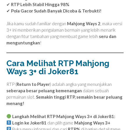
✔
RTP Lebih Stabil Hingga 98%
✔
Pola Gacor Sudah Banyak Dicoba & Terbukti!
Jika kamu sudah familiar dengan
Mahjong Ways 2
, maka versi
3+ ini memberikan pengalaman bermain yang lebih menarik
dengan fitur tambahan yang membuat game lebih
seru dan
menguntungkan
!
Cara Melihat RTP Mahjong
Ways 3+ di Joker81
RTP (
Return to Player
) adalah angka yang menunjukkan
seberapa besar peluang kemenangan
dalam sebuah
permainan slot.
Semakin tinggi RTP, semakin besar peluang
menang!
Langkah Melihat RTP Mahjong Ways 3+ di Joker81:
Login ke Joker81
dan pilih game
Mahjong Ways 3+
Buka menu informasi dan cari
RTP%
di bagian detail game