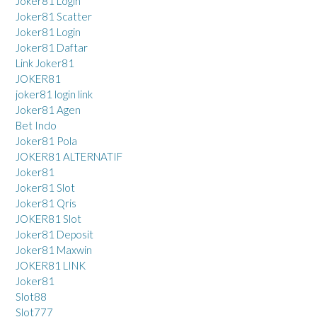
Joker81 Login
Joker81 Scatter
Joker81 Login
Joker81 Daftar
Link Joker81
JOKER81
joker81 login link
Joker81 Agen
Bet Indo
Joker81 Pola
JOKER81 ALTERNATIF
Joker81
Joker81 Slot
Joker81 Qris
JOKER81 Slot
Joker81 Deposit
Joker81 Maxwin
JOKER81 LINK
Joker81
Slot88
Slot777