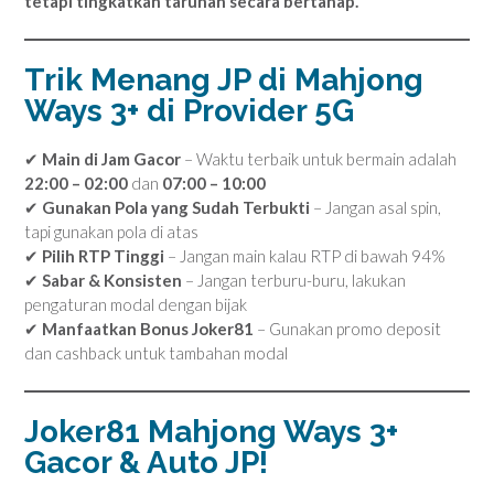
tetapi tingkatkan taruhan secara bertahap.
Trik Menang JP di Mahjong
Ways 3+ di Provider 5G
✔
Main di Jam Gacor
– Waktu terbaik untuk bermain adalah
22:00 – 02:00
dan
07:00 – 10:00
✔
Gunakan Pola yang Sudah Terbukti
– Jangan asal spin,
tapi gunakan pola di atas
✔
Pilih RTP Tinggi
– Jangan main kalau RTP di bawah 94%
✔
Sabar & Konsisten
– Jangan terburu-buru, lakukan
pengaturan modal dengan bijak
✔
Manfaatkan Bonus Joker81
– Gunakan promo deposit
dan cashback untuk tambahan modal
Joker81 Mahjong Ways 3+
Gacor & Auto JP!