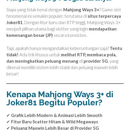
Siapa yang tidak kenal dengan
Mahjong Ways 3+
? Game slot
fenomenal ini semakin populer, terutama di
situs terpercaya
Joker81
. Dengan fitur baru dan RTP tinggi, Mahjong Ways 3+
menjadi pilihan utama bagi slotter yang ingin
mendapatkan
kemenangan besar (JP)
secara konsisten.
Tapi, apakah hanya mengandalkan keberuntungan saja?
Tentu
tidak!
Ada trik khusus untuk
melihat RTP, membaca pola,
dan meningkatkan peluang menang
di
provider 5G
, yang
dikenal memiliki sistem lebih stabil dan peluang maxwin lebih
besar!
Kenapa Mahjong Ways 3+ di
Joker81 Begitu Populer?
✔
Grafik Lebih Modern & Animasi Lebih Smooth
✔
Fitur Baru Scatter Hitam & Wild Megaways
✔
Peluang Maxwin Lebih Besar di Provider 5G