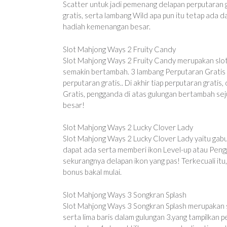
Scatter untuk jadi pemenang delapan perputaran 
gratis, serta lambang Wild apa pun itu tetap ada 
hadiah kemenangan besar.
Slot Mahjong Ways 2 Fruity Candy
Slot Mahjong Ways 2 Fruity Candy merupakan slo
semakin bertambah. 3 lambang Perputaran Gratis 
perputaran gratis.. Di akhir tiap perputaran gratis
Gratis, pengganda di atas gulungan bertambah sej
besar!
Slot Mahjong Ways 2 Lucky Clover Lady
Slot Mahjong Ways 2 Lucky Clover Lady yaitu gabu
dapat ada serta memberi ikon Level-up atau Peng
sekurangnya delapan ikon yang pas! Terkecuali itu,
bonus bakal mulai.
Slot Mahjong Ways 3 Songkran Splash
Slot Mahjong Ways 3 Songkran Splash merupakan slo
serta lima baris dalam gulungan 3.yang tampilkan