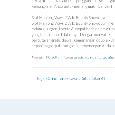
serta atau 4 akan aktifkan pengganda di setiap gul
kemungkinan Anda untuk menang makin banyak !
Slot Mahjong Ways 2 Wild Bounty Showdown
Slot Mahjong Ways 2 Wild Bounty Showdown merupa
dalam gulungan 1 serta 6, empat baris dalam gulun
yang bertambah didalamnya. Dengan menyatukan tig
perputaran gratis diawali kemenangan double x8! 
sepanjang perputaran gratis, kemenangan Anda b
Posted in
PG SOFT
Tagged
pg soft
,
rtp pg
,
situs pg
,
situs
Post
←
Togel Online Terpercaya Di Situs Joker81
navigation