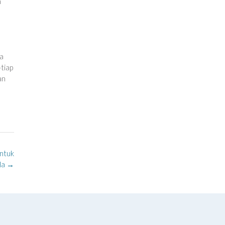
n
da
tiap
an
untuk
la
→