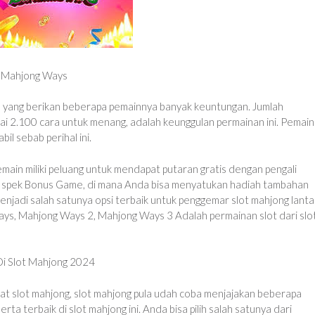
k Mahjong Ways
 yang berikan beberapa pemainnya banyak keuntungan. Jumlah
pai 2.100 cara untuk menang, adalah keunggulan permainan ini. Pemain
l sebab perihal ini.
emain miliki peluang untuk mendapat putaran gratis dengan pengali
da spek Bonus Game, di mana Anda bisa menyatukan hadiah tambahan
njadi salah satunya opsi terbaik untuk penggemar slot mahjong lant
s, Mahjong Ways 2, Mahjong Ways 3 Adalah permainan slot dari slo
i Slot Mahjong 2024
at slot mahjong, slot mahjong pula udah coba menjajakan beberapa
ta terbaik di slot mahjong ini. Anda bisa pilih salah satunya dari