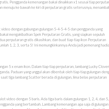
gratis. Pengganda kemenangan bakal dinaikkan x1 seusai tiap perputa
dan menuju ke bawah ke kiri di perputaran gratis seterusnya, menamba
t video dengan gabungan gulungan 5-4-5-4-5 dan pengganda yang
bakal mengakibatkan Spek Perputaran Gratis, yang siapkan sepuluh
, dua perputaran gratis dikasihkan, dan buat tiap-tiap ikon Perputaran
umlah 1, 2, 3, serta 5! Ini memungkinkannya Anda jadi pemenang hadi
ngan 5 x enam ikon. Dalam tiap-tiap perputaran, lambang Lucky Clove
ganda. Paduan yang unggul akan dibentuk oleh tiap-tiap gulungan den
 saat tiga lambang Scatter berada di gulungan, lima belas perputaran
t video dengan 5 baris. Ada tiga baris dalam gulungan 1, 2, 4, dan 5,
 pengganda yang bertambah. Lambang kemenangan apa saja di gulungan 