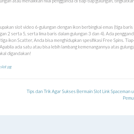
ungan atau menaikkan nilai pengganda di tiap-tiap gulungan, tingkatka
kan slot video 6-gulungan dengan ikon berbingkai emas (tiga baris
gan 2 serta 5, serta lima baris dalam gulungan 3 dan 4). Ada penggan
a ikon Scatter, Anda bisa menghidupkan spesifikasi Free Spins. Tiap-
Apabila ada satu atau bisa lebih lambang kemenangannya atas gulung
akal digandakan!
 slot pg
Tips dan Trik Agar Sukses Bermain Slot Link Spaceman 
Pemu