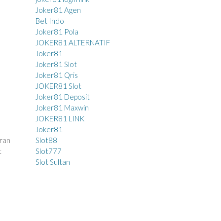
Joker81 Agen
Bet Indo
Joker81 Pola
JOKER81 ALTERNATIF
Joker81
Joker81 Slot
Joker81 Qris
JOKER81 Slot
Joker81 Deposit
Joker81 Maxwin
JOKER81 LINK
Joker81
aran
Slot88
t
Slot777
Slot Sultan